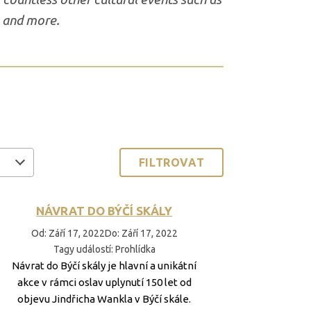
s and more.
FILTROVAT
NÁVRAT DO BÝČÍ SKÁLY
Od
:
Září 17, 2022
Do
:
Září 17, 2022
Tagy událostí
:
Prohlídka
Návrat do Býčí skály je hlavní a unikátní
akce v rámci oslav uplynutí 150 let od
objevu Jindřicha Wankla v Býčí skále.