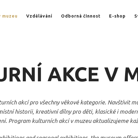
v muzeu
Vzdělávání
Odborná činnost
E-shop
S
URNÍ AKCE V 
rních akcí pro všechny věkové kategorie. Navštívit můž
stní historii, kreativní dílny pro děti, klasické i mod
ní. Program kulturních akcí v muzeu aktualizujeme ka
xhibitions and seasonal exhibitions, the museum offers