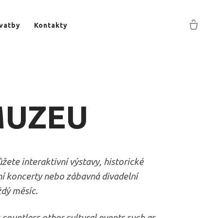
vatby
Kontakty
MUZEU
ete interaktivní výstavy, historické
erní koncerty nebo zábavná divadelní
ždý měsíc.
 countless other cultural events such as