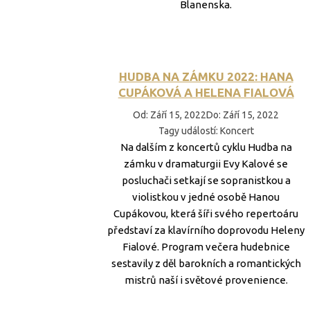
Blanenska.
HUDBA NA ZÁMKU 2022: HANA
CUPÁKOVÁ A HELENA FIALOVÁ
Od
:
Září 15, 2022
Do
:
Září 15, 2022
Tagy událostí
:
Koncert
Na dalším z koncertů cyklu Hudba na
zámku v dramaturgii Evy Kalové se
posluchači setkají se sopranistkou a
violistkou v jedné osobě Hanou
Cupákovou, která šíři svého repertoáru
představí za klavírního doprovodu Heleny
Fialové. Program večera hudebnice
sestavily z děl barokních a romantických
mistrů naší i světové provenience.