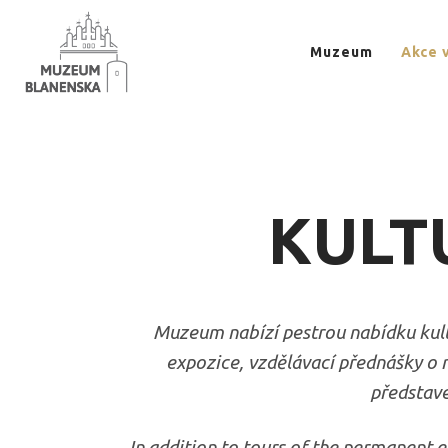
Muzeum
Akce 
KULT
Muzeum nabízí pestrou nabídku kultu
expozice, vzdělávací přednášky o mí
představe
In addition to tours of the permanent e