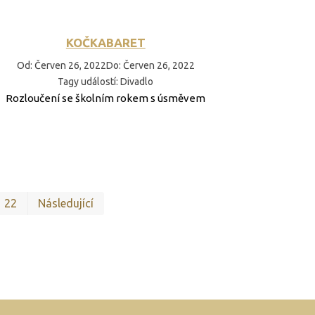
KOČKABARET
Od
:
Červen 26, 2022
Do
:
Červen 26, 2022
Tagy událostí
:
Divadlo
Rozloučení se školním rokem s úsměvem
První
Poslední
22
Následující