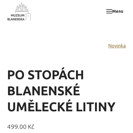
Menu
Muz
Akce
Vzdě
Odbo
Novinka
E-sh
Svat
PO STOPÁCH
Kont
BLANENSKÉ
UMĚLECKÉ LITINY
Původní
Cena:
499.00 Kč