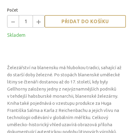
cena:
Počet
PŘIDAT DO KOŠÍKU
Skladem
Železářství na blanensku má hlubokou tradici, sahající až
do starší doby železné. Po stopách blanenské umělecké
litiny se čtenáři dostanou až do 17. století, kdy byly
Gellhorny založeny jedny z nejvýznamnějších podniků
v tehdejší habsburské monarchii, blanenské železárny.
Kniha také pojednává o vzestupu produkce za Huga
Františka Salma a Karla z Reichenbachu a jejich vlivu na
technologii odlévání v globálním měřítku. Celkový
umělecko-historický vhled uzavírá obrazová příloha
dokumentující autentickou podobu litinových výrobků.