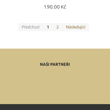
Cena:
190.00 Kč
První
Posledn
Předchozí
1
2
Následující
NAŠI PARTNEŘI