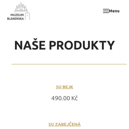
Menu
Muz
Akce
Vzdě
NAŠE PRODUKTY
Odbo
E-sh
Svat
Kont
SU BEJK
Cena:
490.00 Kč
SU ZABEJČENÁ