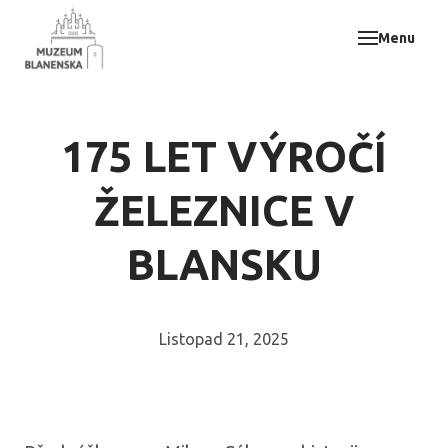
Menu
Muz
Akce
Vzdě
175 LET VÝROČÍ
Odbo
E-sh
ŽELEZNICE V
Svat
BLANSKU
Kont
Listopad 21, 2025