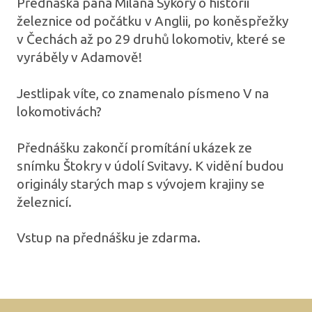
Přednáška pana Milana Sýkory o historii
železnice od počátku v Anglii, po koněspřežky
v Čechách až po 29 druhů lokomotiv, které se
vyráběly v Adamově!
Jestlipak víte, co znamenalo písmeno V na
lokomotivách?
Přednášku zakončí promítání ukázek ze
snímku Štokry v údolí Svitavy. K vidění budou
originály starých map s vývojem krajiny se
železnicí.
Vstup na přednášku je zdarma.