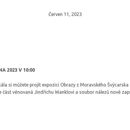
Červen 11, 2023
A 2023 V 10:00
í skála si můžete projít expozici Obrazy z Moravského Švýca
 je část věnovaná Jindřichu Wanklovi a soubor nálezů nově zap