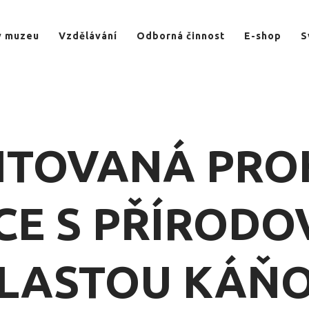
v muzeu
Vzdělávání
Odborná činnost
E-shop
S
TOVANÁ PRO
CE S PŘÍROD
LASTOU KÁŇ