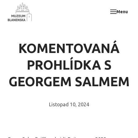
Menu
Muz
Akce
Vzdě
KOMENTOVANÁ
Odbo
E-sh
PROHLÍDKA S
Svat
GEORGEM SALMEM
Kont
Listopad 10, 2024