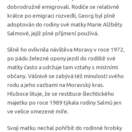
dobrodružně emigrovali. Rodiče se relativně
krátce po emigraci rozvedli, Georg byl plně
adoptován do rodiny své matky Marie Alžběty
Salmové, jejíž plné příjmení používá.
Silně ho ovlivnila návštěva Moravy v roce 1972,
po pádu železné opony jezdí do rodiště své
matky často a udržuje tam vztahy s místními
občany. Vášnivě se zabývá též minulostí svého
rodu a jeho vazbami na Moravský kras.
Hluboce lituje, že se restituce šlechtického
majetku po roce 1989 týkala rodiny Salmů jen
ve velice omezené míře.
Svoji matku nechal pohřbít do rodinné hrobky