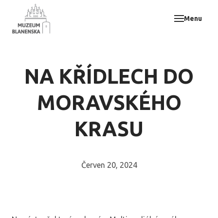
Menu
Muz
Akce
Vzdě
NA KŘÍDLECH DO
Odbo
E-sh
MORAVSKÉHO
Svat
KRASU
Kont
Červen 20, 2024