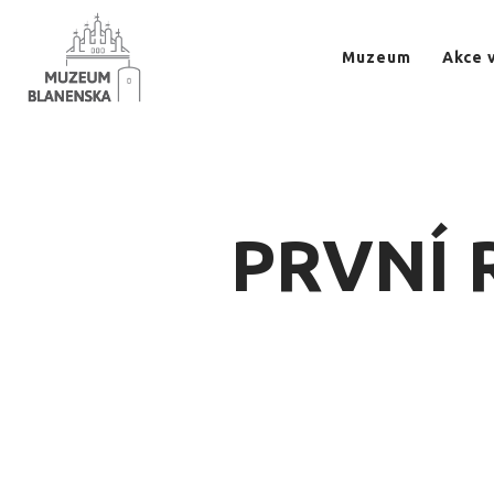
Muzeum
Akce 
PRVNÍ 