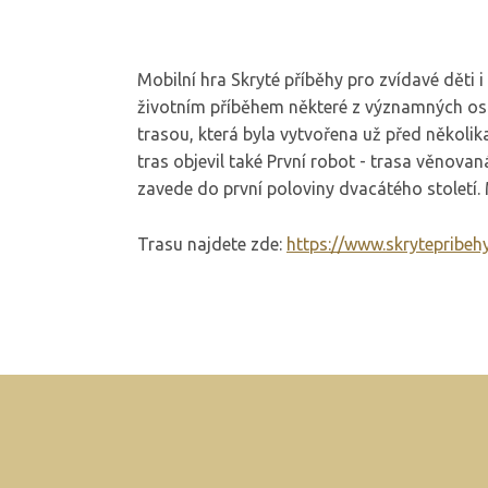
Mobilní hra Skryté příběhy pro zvídavé děti 
životním příběhem některé z významných osob
trasou, která byla vytvořena už před několi
tras objevil také První robot - trasa věnova
zavede do první poloviny dvacátého století.
Trasu najdete zde:
https://www.skrytepribeh