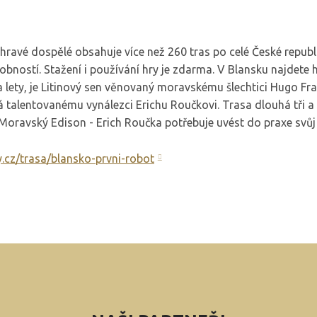
i hravé dospělé obsahuje více než 260 tras po celé České republ
ností. Stažení i používání hry je zdarma. V Blansku najdete h
ka lety, je Litinový sen věnovaný moravskému šlechtici Hugo F
ná talentovanému vynálezci Erichu Roučkovi. Trasa dlouhá tři a
 Moravský Edison - Erich Roučka potřebuje uvést do praxe svůj
y.cz/trasa/blansko-prvni-robot