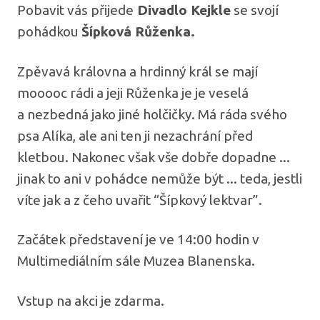
Pobavit vás přijede
Divadlo Kejkle
se svojí
pohádkou
Šípková Růženka.
Zpěvavá královna a hrdinný král se mají
mooooc rádi a jeji Růženka je je veselá
a nezbedná jako jiné holčičky. Má ráda svého
psa Alíka, ale ani ten ji nezachrání před
kletbou. Nakonec však vše dobře dopadne ...
jinak to ani v pohádce nemůže být ... teda, jestli
víte jak a z čeho uvařit “Šípkový lektvar”.
Začátek představení je ve 14:00 hodin v
Multimediálním sále Muzea Blanenska.
Vstup na akci je zdarma.