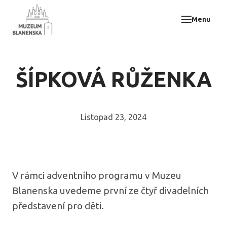
Menu
Muz
Akce
Vzdě
ŠÍPKOVÁ RŮŽENKA
Odbo
E-sh
Svat
Listopad 23, 2024
Kont
V rámci adventního programu v Muzeu
Blanenska uvedeme první ze čtyř divadelních
představení pro děti.