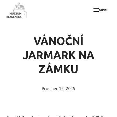
Menu
Muz
Akce
Vzdě
VÁNOČNÍ
Odbo
E-sh
JARMARK NA
Svat
ZÁMKU
Kont
Prosinec 12, 2025