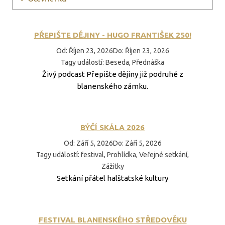
PŘEPIŠTE DĚJINY - HUGO FRANTIŠEK 250!
Od
:
Říjen 23, 2026
Do
:
Říjen 23, 2026
Tagy událostí
:
Beseda, Přednáška
Živý podcast Přepište dějiny již podruhé z
blanenského zámku.
BÝČÍ SKÁLA 2026
Od
:
Září 5, 2026
Do
:
Září 5, 2026
Tagy událostí
:
festival, Prohlídka, Veřejné setkání,
Zážitky
Setkání přátel halštatské kultury
FESTIVAL BLANENSKÉHO STŘEDOVĚKU