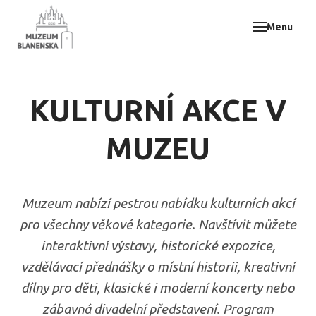
Menu
Muz
Akce
Vzdě
KULTURNÍ AKCE V
Odbo
E-sh
MUZEU
Svat
Kont
Muzeum nabízí pestrou nabídku kulturních akcí
pro všechny věkové kategorie. Navštívit můžete
interaktivní výstavy, historické expozice,
vzdělávací přednášky o místní historii, kreativní
dílny pro děti, klasické i moderní koncerty nebo
zábavná divadelní představení. Program