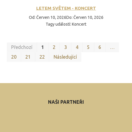
LETEM SVĚTEM - KONCERT
Od
:
Červen 10, 2026
Do
:
Červen 10, 2026
Tagy událostí
:
Koncert
Prv
P
Předchozí
1
2
3
4
5
6
…
20
21
22
Následující
NAŠI PARTNEŘI